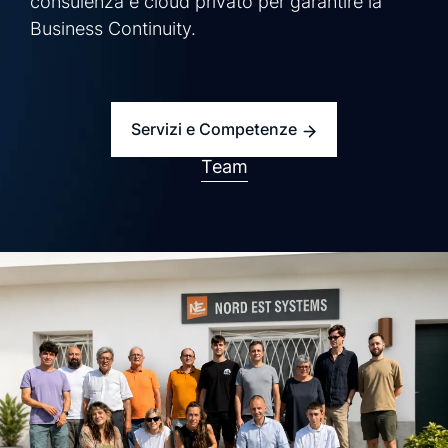
consulenza e cloud privato per garantire la
Business Continuity.
richiedi una demo
richiedi info
Servizi e Competenze
Team