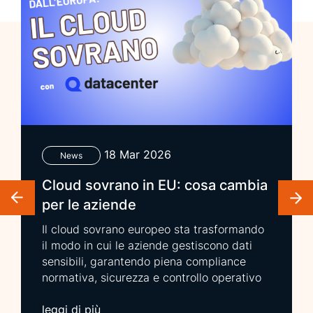
18 Mar 2026
News
Cloud sovrano in EU: cosa cambia
per le aziende
Il cloud sovrano europeo sta trasformando
il modo in cui le aziende gestiscono dati
sensibili, garantendo piena compliance
normativa, sicurezza e controllo operativo
all’interno dell’Unione Europea. In questi
anni la gestione dei dati e delle
leggi di più