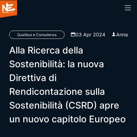
Home
03 Apr 2024
Anna
Qualibus e Consulenza
Alla Ricerca della
Chi siamo
Sostenibilità: la nuova
Cosa facciamo
Direttiva di
Prodotti
Rendicontazione sulla
Blog
Sostenibilità (CSRD) apre
un nuovo capitolo Europeo
Webinar