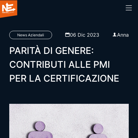
Home
06 Dic 2023
Anna
News Aziendali
PARITÀ DI GENERE:
Chi siamo
CONTRIBUTI ALLE PMI
Cosa facciamo
PER LA CERTIFICAZIONE
Prodotti
Blog
Webinar