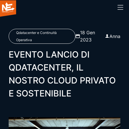
Home
18 Gen
Qdatacenter e Continuità
Anna
2023
Operativa
Chi siamo
EVENTO LANCIO DI
Cosa facciamo
QDATACENTER, IL
NOSTRO CLOUD PRIVATO
Prodotti
E SOSTENIBILE
Blog
Webinar