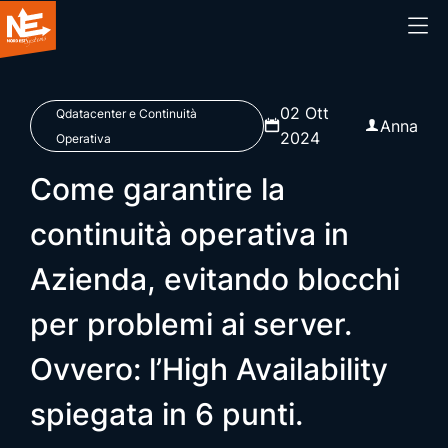
Home
02 Ott
Qdatacenter e Continuità
Anna
2024
Operativa
Chi siamo
Come garantire la
Cosa facciamo
continuità operativa in
Azienda, evitando blocchi
Prodotti
per problemi ai server.
Blog
Ovvero: l’High Availability
Webinar
spiegata in 6 punti.