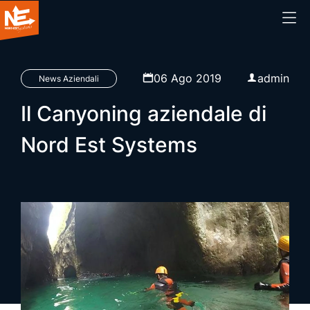
Home
06 Ago 2019
admin
News Aziendali
Il Canyoning aziendale di
Chi siamo
Nord Est Systems
Cosa facciamo
Prodotti
Blog
Webinar