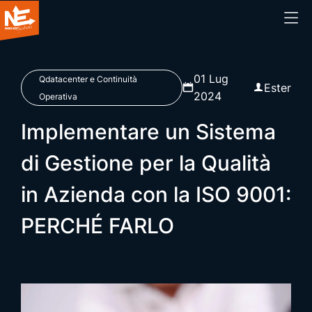
Home
01 Lug
Qdatacenter e Continuità
Ester
2024
Operativa
Chi siamo
Implementare un Sistema
Cosa facciamo
di Gestione per la Qualità
in Azienda con la ISO 9001:
Prodotti
PERCHÉ FARLO
Blog
Webinar