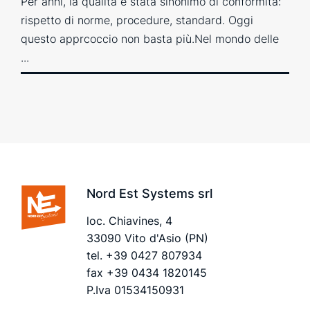
Per anni, la qualità è stata sinonimo di conformità:
rispetto di norme, procedure, standard. Oggi
questo apprcoccio non basta più.Nel mondo delle
...
Nord Est Systems srl
loc. Chiavines, 4
33090 Vito d'Asio (PN)
tel.
+39 0427 807934
fax +39 0434 1820145
P.Iva 01534150931