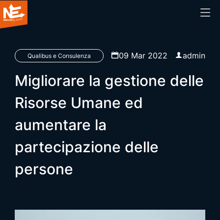
Home
09 Mar 2022
admin
Qualibus e Consulenza
Migliorare la gestione delle
Chi siamo
Risorse Umane ed
Cosa facciamo
aumentare la
Prodotti
partecipazione delle
Blog
persone
Webinar