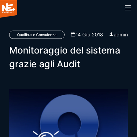
Home
14 Giu 2018
admin
Qualibus e Consulenza
Monitoraggio del sistema
Chi siamo
grazie agli Audit
Cosa facciamo
Prodotti
Blog
Webinar