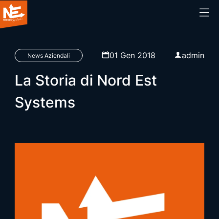
Home
01 Gen 2018
admin
News Aziendali
La Storia di Nord Est
Chi siamo
Systems
Cosa facciamo
Prodotti
Blog
Webinar