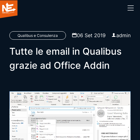
Home
06 Set 2019
admin
Qualibus e Consulenza
Tutte le email in Qualibus
Chi siamo
grazie ad Office Addin
Cosa facciamo
Prodotti
Blog
Webinar