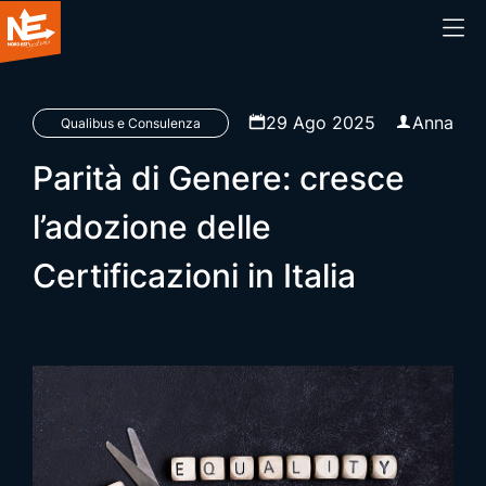
Home
29 Ago 2025
Anna
Qualibus e Consulenza
Parità di Genere: cresce
Chi siamo
l’adozione delle
Cosa facciamo
Certificazioni in Italia
Prodotti
Blog
Webinar