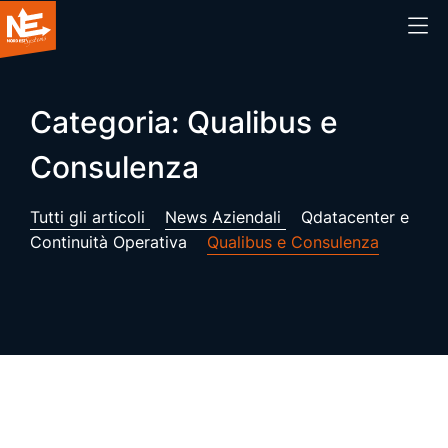
Home
Categoria:
Qualibus e
Consulenza
Chi siamo
Tutti gli articoli
Cosa facciamo
News Aziendali
Qdatacenter e
Continuità Operativa
Qualibus e Consulenza
Prodotti
Blog
Webinar