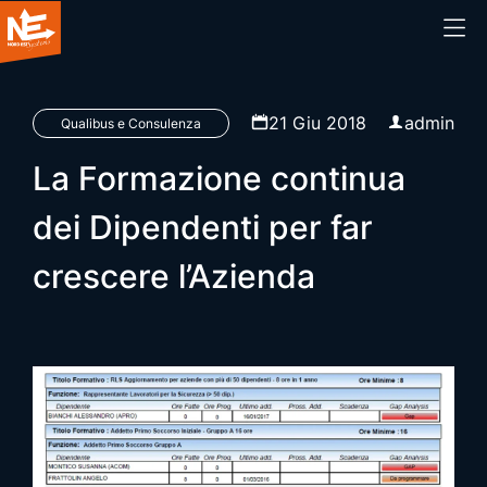
Home
21 Giu 2018
admin
Qualibus e Consulenza
La Formazione continua
Chi siamo
dei Dipendenti per far
Cosa facciamo
crescere l’Azienda
Prodotti
Blog
Webinar