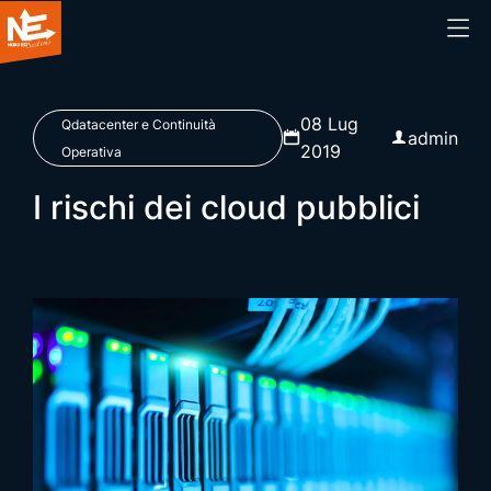
Home
08 Lug
Qdatacenter e Continuità
admin
2019
Operativa
Chi siamo
I rischi dei cloud pubblici
Cosa facciamo
Prodotti
Blog
Webinar