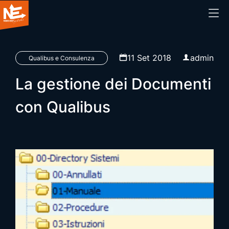
Home
11 Set 2018
admin
Qualibus e Consulenza
La gestione dei Documenti
Chi siamo
con Qualibus
Cosa facciamo
Prodotti
Blog
Webinar